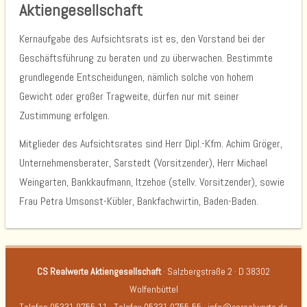
Aktiengesellschaft
Kernaufgabe des Aufsichtsrats ist es, den Vorstand bei der
Geschäftsführung zu beraten und zu überwachen. Bestimmte
grundlegende Entscheidungen, nämlich solche von hohem
Gewicht oder großer Tragweite, dürfen nur mit seiner
Zustimmung erfolgen.
Mitglieder des Aufsichtsrates sind Herr Dipl.-Kfm. Achim Gröger,
Unternehmensberater, Sarstedt (Vorsitzender), Herr Michael
Weingarten, Bankkaufmann, Itzehoe (stellv. Vorsitzender), sowie
Frau Petra Umsonst-Kübler, Bankfachwirtin, Baden-Baden.
CS Realwerte Aktiengesellschaft
· Salzbergstraße 2 · D 38302
Wolfenbüttel
Telefon 05331 9755-11 · Telefax 05331 9755-55 ·
info@csrealwerte.de